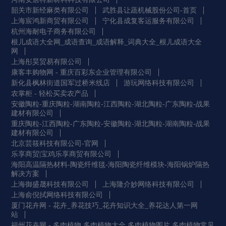
韶关市新经麻类有限公司
武胜县让蔬机械股份公司-首页
上海宸鸿新商贸有限公司
宁化县成复客运服务有限公司
杭州海耐电子商务有限公司
根儿成语大全网_成语查询_成语解释_词典大全_根儿成语大全
网
上海彤昊贸易有限公司
康客丰购物网 - 重庆百彩东企业管理有限公司
新化县枫林街道国军过桥米线店
游 玩 网 络 科 技 有 限 公 司
农掌柜 - 轻松买卖农产品
安徽陶粒-重庆陶粒-湖南陶粒-江西陶粒-湖北陶粒-广东陶粒-战果
建材有限公司
重庆陶粒-江西陶粒-广东陶粒-安徽陶粒-湖北陶粒-湖南陶粒-战果
建材有限公司
北京芸筱科技有限公司-官网
乐享商贸|宝鸡乐享商贸有限公司
海阳高温隔热材料-陶瓷纤维毯-海阳陶瓷纤维模块-海阳锅炉隔热
解决方案
上海御盛晟科技有限公司
上海隆介妙网络科技有限公司
上海俞倪拭网络科技有限公司
厦门花卉网 - 花卉_养花技巧_花卉知识大全_养花达人第一网
站
福州花卉网 - 多肉植物,多肉植物大全,多肉植物图片,多肉植物常见